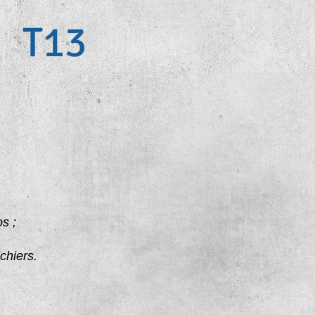
T13
s ;
chiers.